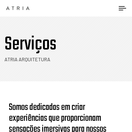
Tog
nav
Serviços
ATRIA ARQUITETURA
Somos dedicadas em criar
experiências que proporcionam
sensações imersivas para nossos